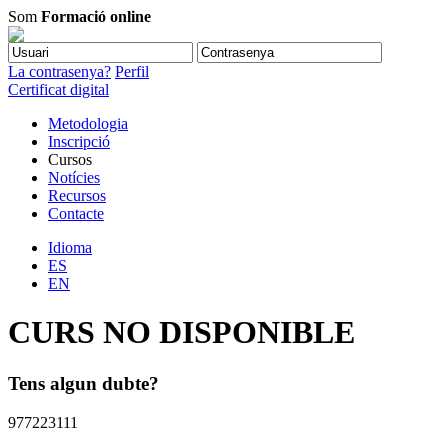
Som
Formació online
La contrasenya?
Perfil
Certificat digital
Metodologia
Inscripció
Cursos
Notícies
Recursos
Contacte
Idioma
ES
EN
CURS NO DISPONIBLE
Tens algun dubte?
977223111