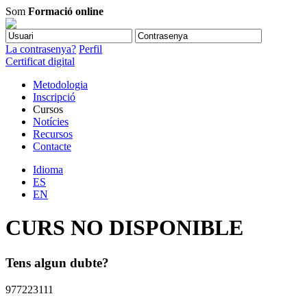
Som
Formació online
La contrasenya?
Perfil
Certificat digital
Metodologia
Inscripció
Cursos
Notícies
Recursos
Contacte
Idioma
ES
EN
CURS NO DISPONIBLE
Tens algun dubte?
977223111